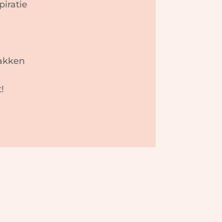
piratie
pakken
t!