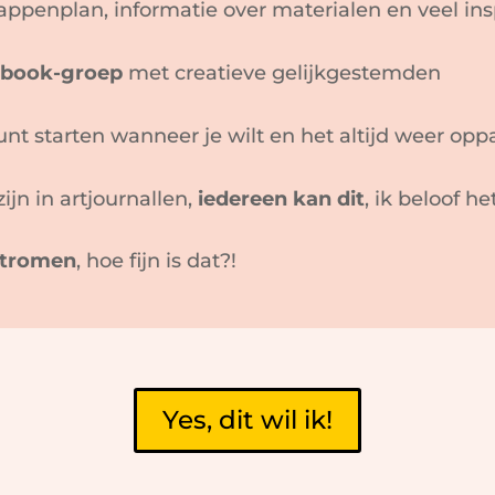
ppenplan, informatie over materialen en veel ins
ebook-groep
met creatieve gelijkgestemden
kunt starten wanneer je wilt en het altijd weer op
ijn in artjournallen,
iedereen kan dit
, ik beloof he
 stromen
, hoe fijn is dat?!
Yes, dit wil ik!!!
Yes, dit wil ik!