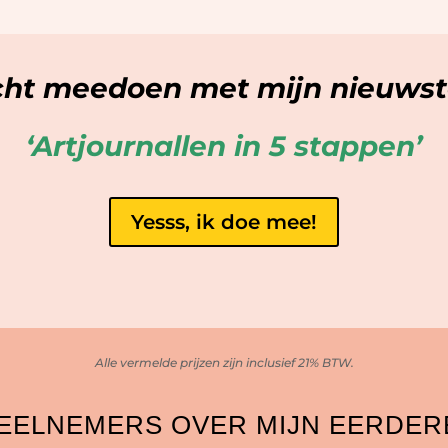
cht meedoen met mijn nieuwste
‘Artjournallen in 5 stappen
’
Yesss, ik doe mee!
Alle vermelde prijzen zijn inclusief 21% BTW.
DEELNEMERS OVER MIJN EERDER