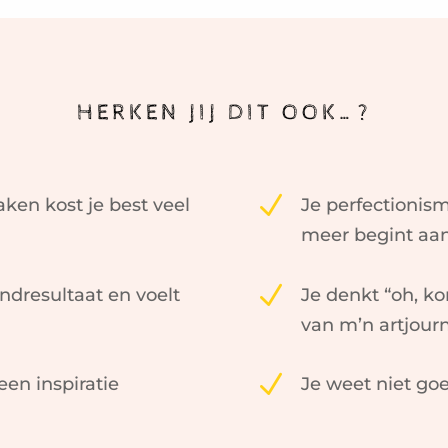
HERKEN JIJ DIT OOK…?
N
aken kost je best veel
Je perfectionism
meer begint aa
N
indresultaat en voelt
Je denkt “oh, kon
van m’n artjourn
N
en inspiratie
Je weet niet go