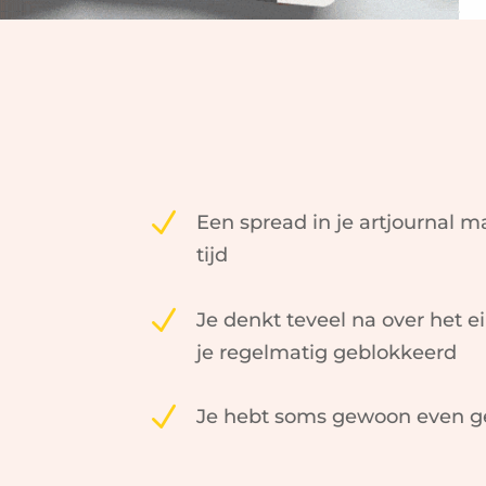
N
Een spread in je artjournal m
tijd
N
Je denkt teveel na over het e
je regelmatig geblokkeerd
N
Je hebt soms gewoon even ge