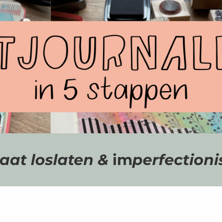
taat loslaten &
im
perfectio