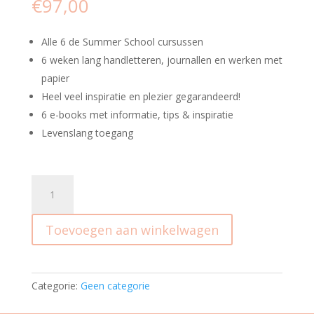
€
97,00
Alle 6 de Summer School cursussen
6 weken lang handletteren, journallen en werken met
papier
Heel veel inspiratie en plezier gegarandeerd!
6 e-books met informatie, tips & inspiratie
Levenslang toegang
Summer
School
2021
Toevoegen aan winkelwagen
-
All-
in-
one
Categorie:
Geen categorie
aantal